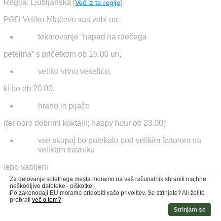
Regija: Ljubljanska
[
Več iz te regije
]
PGD Veliko Mlačevo vas vabi na:
tekmovanje “napad na rdečega
petelina” s pričetkom ob 15.00 uri,
veliko vrtno veselico,
ki bo ob 20.00,
hrano in pijačo
(ter noro dobrimi koktajli; happy hour ob 23.00)
vse skupaj bo potekalo pod velikim šotorom na
velikem travniku
lepo vabljeni
Za delovanje spletnega mesta moramo na vaš računalnik shraniti majhne
neškodljive datoteke - piškotke.
Po zakonodaji EU moramo pridobiti vašo privolitev. Se strinjate? Ali želite
prebrati
več o tem?
Strinjam se