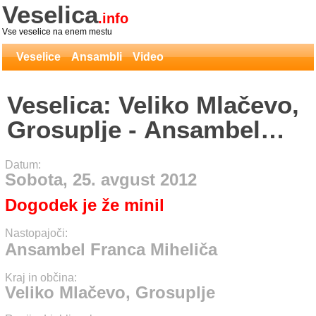
Veselica
.info
Vse veselice na enem mestu
Veselice
Ansambli
Video
Veselica: Veliko Mlačevo,
Grosuplje - Ansambel
Franca Miheliča
Datum:
Sobota, 25. avgust 2012
Dogodek je že minil
Nastopajoči:
Ansambel Franca Miheliča
Kraj in občina:
Veliko Mlačevo, Grosuplje