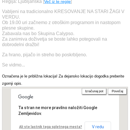
Regija: Ljubljanska
[
Več iz te regije
]
Vabljeni na tradicionalno KRESOVANJE NA STARI ŽAGI V
VERDU.
Ob 19.00 uri začnemo z otroškim programom in nastopom
plesne skupine.
Zabavala nas bo Skupina Calypso.
Za zanimiva doživetja se boste lahko potegovali na
dobrodelni dražbi!
Za hrano, pijačo in streho bo poskrbljeno.
Se vidmo...
Označena je le približna lokacija! Za dejansko lokacijo dogodka preberite
zgornji opis.
Izračunaj pot
Povečaj
Ta stran ne more pravilno naložiti Google
Zemljevidov.
V redu
Ali ste lastnik tega spletnega mesta?