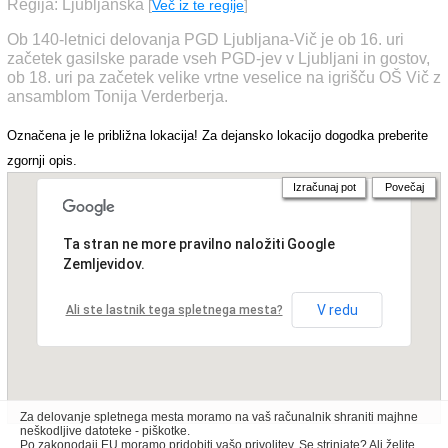
Regija: Ljubljanska
[
Več iz te regije
]
Ob 140-letnici delovanja PGD Ljubljana-Vič je ob 16. uri
začetek gasilske parade vseh PGD-jev v Ljubljani in gostov,
ob 18. uri pa začetek velike vrtne veselice na igrišču OŠ Vič z
ansamblom Tonija Verderberja.
Označena je le približna lokacija! Za dejansko lokacijo dogodka preberite
zgornji opis.
Izračunaj pot
Povečaj
Ta stran ne more pravilno naložiti Google
Zemljevidov.
V redu
Ali ste lastnik tega spletnega mesta?
Za delovanje spletnega mesta moramo na vaš računalnik shraniti majhne
neškodljive datoteke - piškotke.
Po zakonodaji EU moramo pridobiti vašo privolitev. Se strinjate? Ali želite