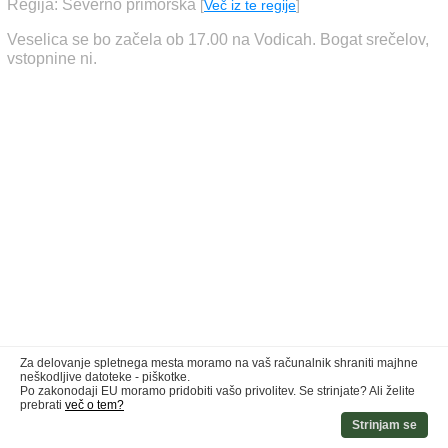
Regija: Severno primorska
[
Več iz te regije
]
Veselica se bo začela ob 17.00 na Vodicah. Bogat srečelov,
vstopnine ni.
Za delovanje spletnega mesta moramo na vaš računalnik shraniti majhne
neškodljive datoteke - piškotke.
Po zakonodaji EU moramo pridobiti vašo privolitev. Se strinjate? Ali želite
prebrati
več o tem?
Strinjam se