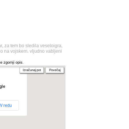
, za tem bo sledila veseloigra,
o na vojskem. vljudno vabljeni
e zgornji opis.
Izračunaj pot
Povečaj
gle
V redu