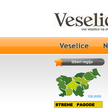
Izberi regijo
Vse regije