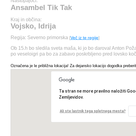
Nastopajoči:
Ansambel Tik Tak
Kraj in občina:
Vojsko, Idrija
Regija: Severno primorska
[
Več iz te regije
]
Ob 15.h bo sledila sveta maša, ki jo bo daroval Anton Požar
po veseloigri pa bo za zabavo poskrbljeno pred lovsko koč
Označena je le približna lokacija! Za dejansko lokacijo dogodka preberit
Ta stran ne more pravilno naložiti Goo
Zemljevidov.
Ali ste lastnik tega spletnega mesta?