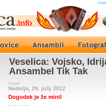
O port
Veselica: Vojsko, Idrij
Ansambel Tik Tak
Datum:
Nedelja, 29. julij 2012
Dogodek je že minil