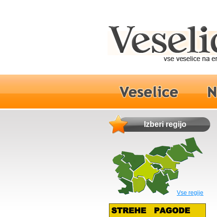
Izberi regijo
Vse regije