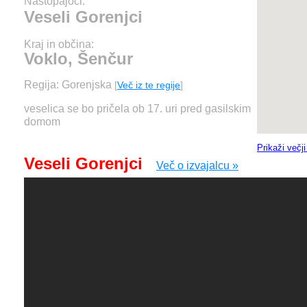
Nastopajoči:
Veseli Gorenjci
Kraj in občina:
Voklo, Šenčur
Regija: Gorenjska
[
Več iz te regije
]
veselica se bo pričela ob 17. uri pred gasilskim
domom
Prikaži večj
Veseli Gorenjci
Več o izvajalcu »