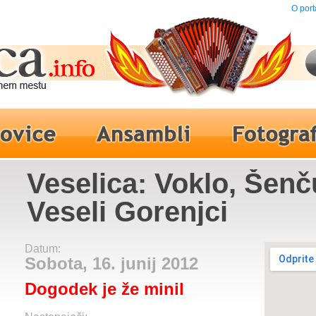
O port
Veselica: Voklo, Šenč
Veseli Gorenjci
Datum:
Sobota, 16. junij 2012
Dogodek je že minil