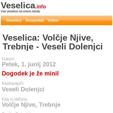
Veselica
.info
Vse veselice na enem mestu
Veselice
Ansambli
Video
Veselica: Volčje Njive,
Trebnje - Veseli Dolenjci
Datum:
Petek, 1. junij 2012
Dogodek je že minil
Nastopajoči:
Veseli Dolenjci
Kraj in občina:
Volčje Njive, Trebnje