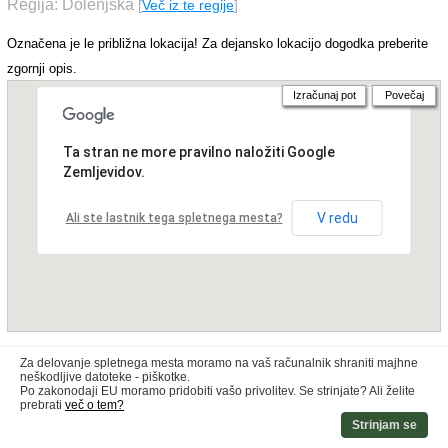
Regija: Dolenjska
[
Več iz te regije
]
Označena je le približna lokacija! Za dejansko lokacijo dogodka preberite
zgornji opis.
Izračunaj pot
Povečaj
Ta stran ne more pravilno naložiti Google
Zemljevidov.
V redu
Ali ste lastnik tega spletnega mesta?
Za delovanje spletnega mesta moramo na vaš računalnik shraniti majhne
neškodljive datoteke - piškotke.
Po zakonodaji EU moramo pridobiti vašo privolitev. Se strinjate? Ali želite
prebrati
več o tem?
Strinjam se