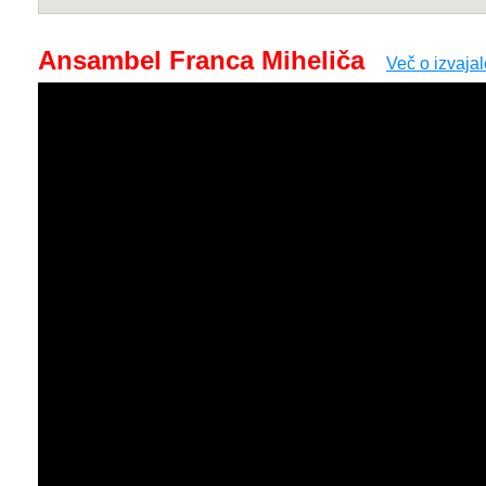
Ansambel Franca Miheliča
Več o izvajal