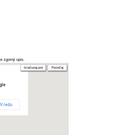
e zgornji opis.
Izračunaj pot
Povečaj
gle
V redu