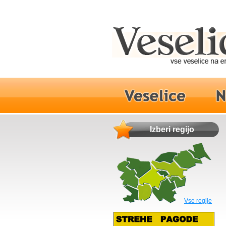
Izberi regijo
Vse regije