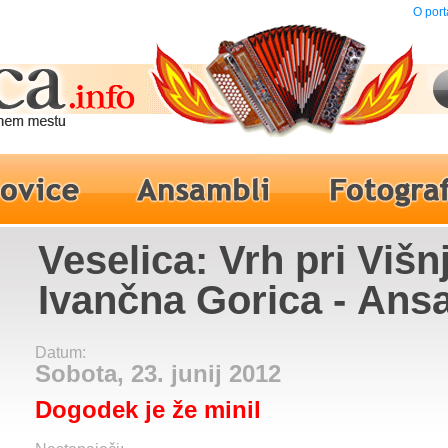
O port
Veselica: Vrh pri Višnj
Ivančna Gorica - Ans
Franca Miheliča
Datum:
Sobota, 23. junij 2012
Dogodek je že minil