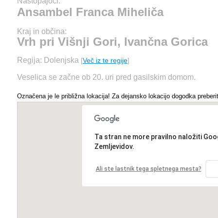
Nastopajoči:
Ansambel Franca Miheliča
Kraj in občina:
Vrh pri Višnji Gori, Ivančna Gorica
Regija: Dolenjska
[
Več iz te regije
]
Veselica se začne ob 20. uri pred gasilskim domom.
Označena je le približna lokacija! Za dejansko lokacijo dogodka preberit
Ta stran ne more pravilno naložiti Goo
Zemljevidov.
Ali ste lastnik tega spletnega mesta?