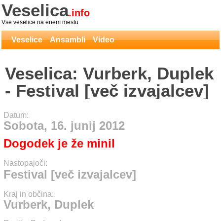
Veselica
.info
Vse veselice na enem mestu
Veselice
Ansambli
Video
Veselica: Vurberk, Duplek
- Festival [več izvajalcev]
Datum:
Sobota, 16. junij 2012
Dogodek je že minil
Nastopajoči:
Festival [več izvajalcev]
Kraj in občina:
Vurberk, Duplek