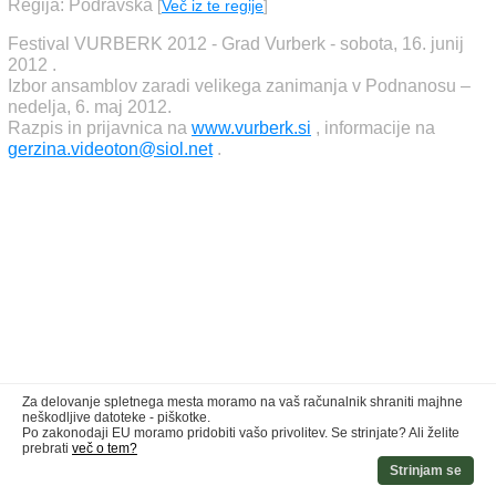
Regija: Podravska
[
Več iz te regije
]
Festival VURBERK 2012 - Grad Vurberk - sobota, 16. junij
2012 .
Izbor ansamblov zaradi velikega zanimanja v Podnanosu –
nedelja, 6. maj 2012.
Razpis in prijavnica na
www.vurberk.si
, informacije na
gerzina.videoton@siol.net
.
Za delovanje spletnega mesta moramo na vaš računalnik shraniti majhne
neškodljive datoteke - piškotke.
Po zakonodaji EU moramo pridobiti vašo privolitev. Se strinjate? Ali želite
prebrati
več o tem?
Strinjam se