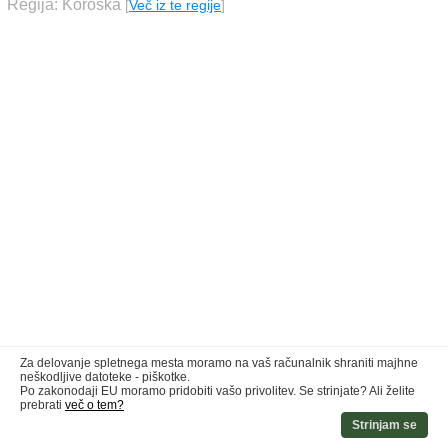
Regija: Koroška
[
Več iz te regije
]
Za delovanje spletnega mesta moramo na vaš računalnik shraniti majhne
neškodljive datoteke - piškotke.
Po zakonodaji EU moramo pridobiti vašo privolitev. Se strinjate? Ali želite
prebrati
več o tem?
Strinjam se