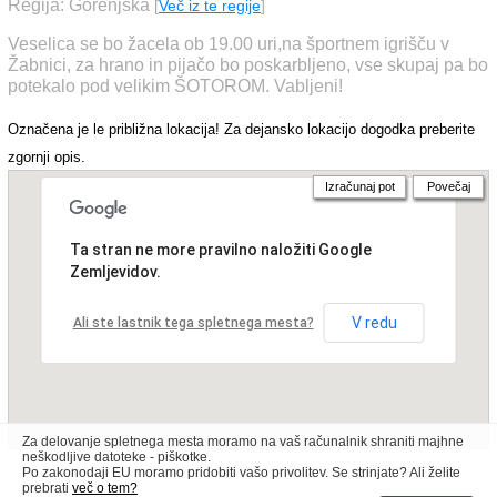
Regija: Gorenjska
[
Več iz te regije
]
Veselica se bo žacela ob 19.00 uri,na športnem igrišču v
Žabnici, za hrano in pijačo bo poskarbljeno, vse skupaj pa bo
potekalo pod velikim ŠOTOROM. Vabljeni!
Označena je le približna lokacija! Za dejansko lokacijo dogodka preberite
zgornji opis.
Izračunaj pot
Povečaj
Ta stran ne more pravilno naložiti Google
Zemljevidov.
V redu
Ali ste lastnik tega spletnega mesta?
Za delovanje spletnega mesta moramo na vaš računalnik shraniti majhne
neškodljive datoteke - piškotke.
Po zakonodaji EU moramo pridobiti vašo privolitev. Se strinjate? Ali želite
prebrati
več o tem?