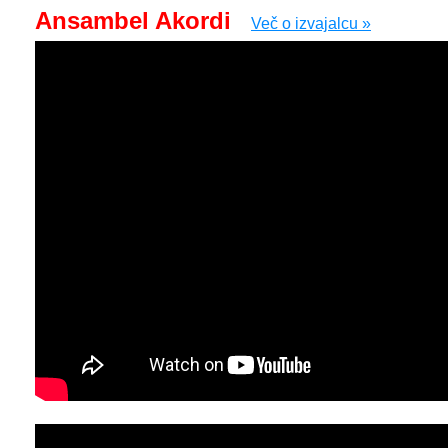
Ansambel Akordi
Več o izvajalcu »