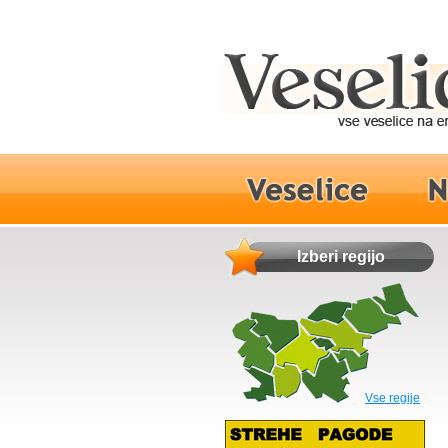
Izberi regijo
Vse regije