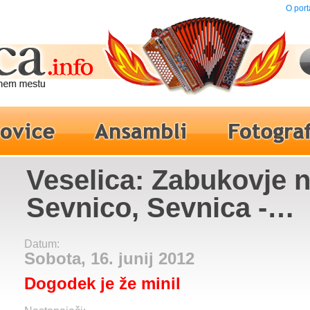
O port
Veselica: Zabukovje 
Sevnico, Sevnica -
Ansambel Akordi
Datum:
Sobota, 16. junij 2012
Dogodek je že minil