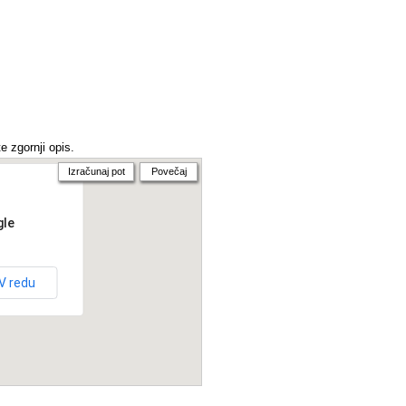
e zgornji opis.
Izračunaj pot
Povečaj
gle
V redu