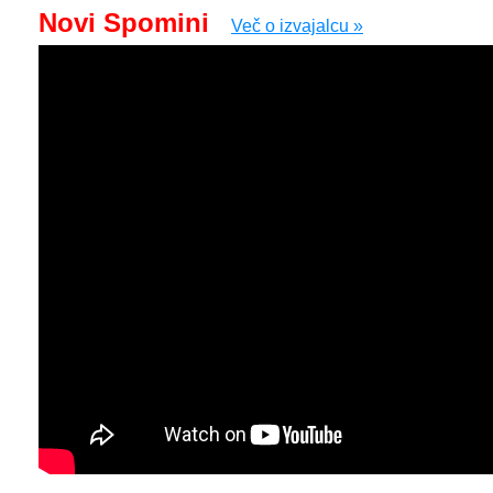
Novi Spomini
Več o izvajalcu »