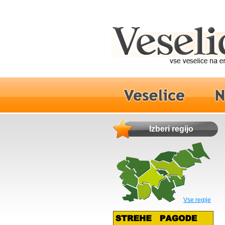
Izberi regijo
Vse regije