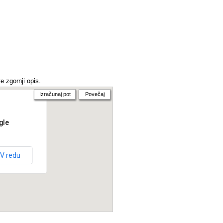
e zgornji opis.
Izračunaj pot
Povečaj
gle
V redu