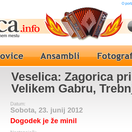
O port
Veselica: Zagorica pri
Velikem Gabru, Trebnj
Novi Spomini
Datum:
Sobota, 23. junij 2012
Dogodek je že minil