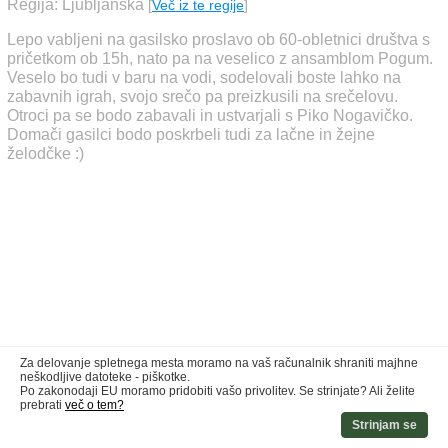
Regija: Ljubljanska
[
Več iz te regije
]
Lepo vabljeni na gasilsko proslavo ob 60-obletnici društva s
pričetkom ob 15h, nato pa na veselico z ansamblom Pogum.
Veselo bo tudi v baru na vodi, sodelovali boste lahko na
zabavnih igrah, svojo srečo pa preizkusili na srečelovu.
Otroci pa se bodo zabavali in ustvarjali s Piko Nogavičko.
Domači gasilci bodo poskrbeli tudi za lačne in žejne
želodčke :)
Za delovanje spletnega mesta moramo na vaš računalnik shraniti majhne
neškodljive datoteke - piškotke.
Po zakonodaji EU moramo pridobiti vašo privolitev. Se strinjate? Ali želite
prebrati
več o tem?
Strinjam se