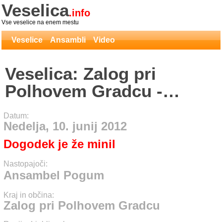
Veselica
.info
Vse veselice na enem mestu
Veselice
Ansambli
Video
Veselica: Zalog pri
Polhovem Gradcu -
Ansambel Pogum
Datum:
Nedelja, 10. junij 2012
Dogodek je že minil
Nastopajoči:
Ansambel Pogum
Kraj in občina:
Zalog pri Polhovem Gradcu