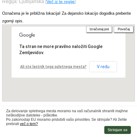
Regija: Ljubljanska
[
Več iz te regije
]
Označena je le približna lokacija! Za dejansko lokacijo dogodka preberite
zgornji opis.
Izračunaj pot
Povečaj
Ta stran ne more pravilno naložiti Google
Zemljevidov.
V redu
Ali ste lastnik tega spletnega mesta?
Za delovanje spletnega mesta moramo na vaš računalnik shraniti majhne
neškodljive datoteke - piškotke.
Po zakonodaji EU moramo pridobiti vašo privolitev. Se strinjate? Ali želite
prebrati
več o tem?
Strinjam se