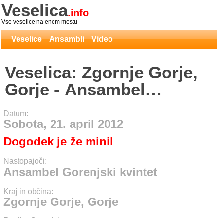
Veselica
.info
Vse veselice na enem mestu
Veselice
Ansambli
Video
Veselica: Zgornje Gorje,
Gorje - Ansambel
Gorenjski kvintet
Datum:
Sobota, 21. april 2012
Dogodek je že minil
Nastopajoči:
Ansambel Gorenjski kvintet
Kraj in občina:
Zgornje Gorje, Gorje