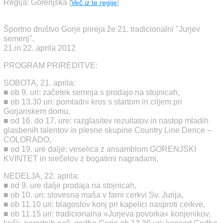
Regija: Gorenjska
[
Več iz te regije
]
Športno društvo Gorje prireja že 21. tradicionalni "Jurjev
semenj",
21.in 22. aprila 2012
PROGRAM PRIREDITVE:
SOBOTA, 21. aprila:
■ ob 9. uri: začetek semnja s prodajo na stojnicah,
■ ob 13.30 uri: pomladni kros s startom in ciljem pri
Gorjanskem domu,
■ od 16. do 17. ure: razglasitev rezultatov in nastop mladih
glasbenih talentov in plesne skupine Country Line Dence –
COLORADO,
■ od 19. ure dalje: veselica z ansamblom GORENJSKI
KVINTET in srečelov z bogatimi nagradami,
NEDELJA, 22. aprila:
■ od 9. ure dalje prodaja na stojnicah,
■ ob 10. uri: slovesna maša v farni cerkvi Sv. Jurija,
■ ob 11.10 uri: blagoslov konj pri kapelici nasproti cerkve,
■ ob 11.15 uri: tradicionalna »Jurjeva povorka« konjenikov,