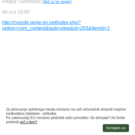
Regija: Gorenjska
[
Več iz te regije
]
ob cca 16:00
http://zvezde.gorje-on.net/index.php?
option=com_content&task=view&id=203&Itemid=1
Za delovanje spletnega mesta moramo na vaš računalnik shraniti majhne
neškodljive datoteke - piškotke.
Po zakonodaji EU moramo pridobiti vašo privolitev. Se strinjate? Ali želite
prebrati
več o tem?
Strinjam se