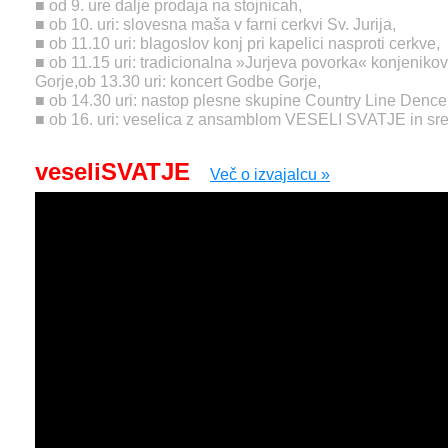
■ od 9. ure dalje prodaja na stojnicah,
■ ob 10. uri: slovesna maša v farni cerkvi Sv. Jurija,
■ ob 11.10 uri: blagoslov konj pri kapelici nasproti cerkve,
■ ob 11.15 uri: tradicionalna »Jurjeva povorka« konjenikov
Gorje,ob 13.30 uri: koncert Godbe Gorje,
■ ob 14.30 uri: nastop plesne skupine Country Line De
■ ob 16. uri: veselica z ansamblom VESELI SVATJE in sr
veseliSVATJE
Več o izvajalcu »