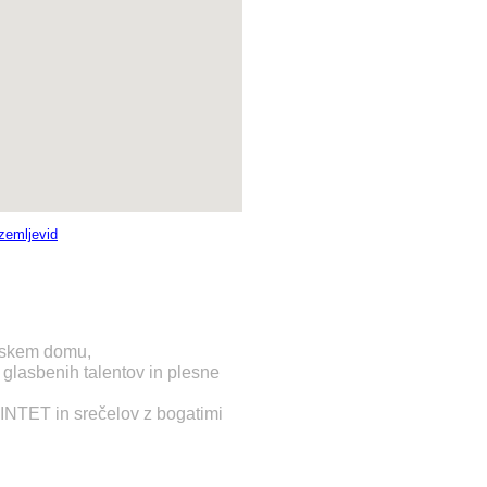
 zemljevid
anskem domu,
h glasbenih talentov in plesne
NTET in srečelov z bogatimi