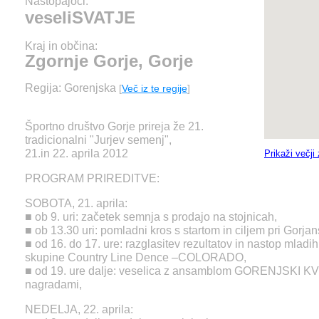
Nastopajoči:
veseliSVATJE
Kraj in občina:
Zgornje Gorje, Gorje
Regija: Gorenjska
[
Več iz te regije
]
Športno društvo Gorje prireja že 21.
tradicionalni "Jurjev semenj",
21.in 22. aprila 2012
Prikaži večji
PROGRAM PRIREDITVE:
SOBOTA, 21. aprila:
■ ob 9. uri: začetek semnja s prodajo na stojnicah,
■ ob 13.30 uri: pomladni kros s startom in ciljem pri Gorj
■ od 16. do 17. ure: razglasitev rezultatov in nastop mladi
skupine Country Line Dence –COLORADO,
■ od 19. ure dalje: veselica z ansamblom GORENJSKI KVI
nagradami,
NEDELJA, 22. aprila: