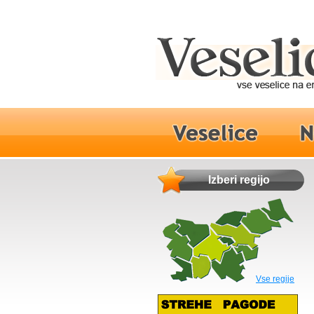
Izberi regijo
Vse regije