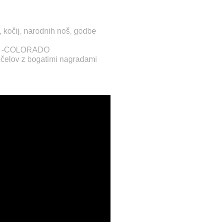
, kočij, narodnih noš, godbe
nce -COLORADO
ečelov z bogatimi nagradami