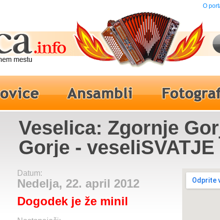
O port
Veselica: Zgornje Gor
Gorje - veseliSVATJE
Datum:
Nedelja, 22. april 2012
Dogodek je že minil