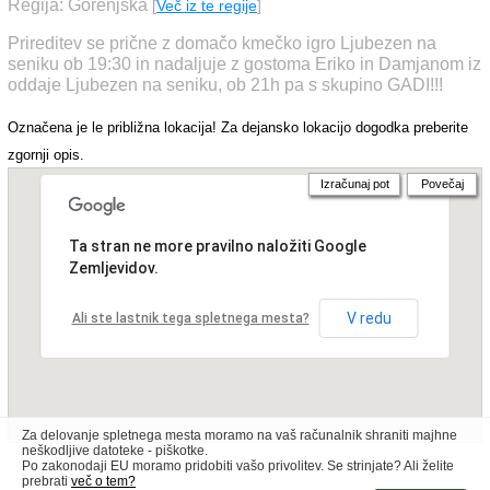
Regija: Gorenjska
[
Več iz te regije
]
Prireditev se prične z domačo kmečko igro Ljubezen na
seniku ob 19:30 in nadaljuje z gostoma Eriko in Damjanom iz
oddaje Ljubezen na seniku, ob 21h pa s skupino GADI!!!
Označena je le približna lokacija! Za dejansko lokacijo dogodka preberite
zgornji opis.
Izračunaj pot
Povečaj
Ta stran ne more pravilno naložiti Google
Zemljevidov.
V redu
Ali ste lastnik tega spletnega mesta?
Za delovanje spletnega mesta moramo na vaš računalnik shraniti majhne
neškodljive datoteke - piškotke.
Po zakonodaji EU moramo pridobiti vašo privolitev. Se strinjate? Ali želite
prebrati
več o tem?