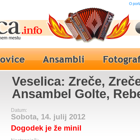
O port
Veselica: Zreče, Zreče
Ansambel Golte, Reb
Dremelj
Datum:
Sobota, 14. julij 2012
Dogodek je že minil