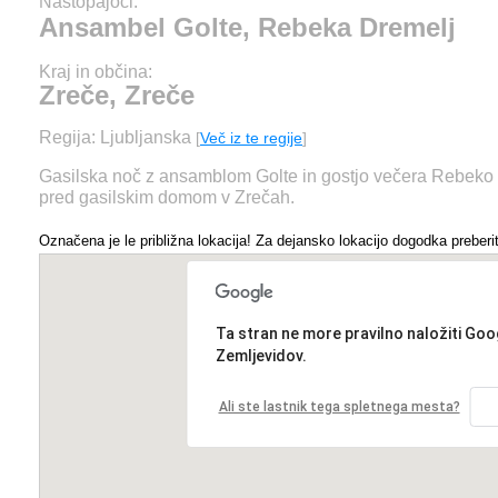
Nastopajoči:
Ansambel Golte, Rebeka Dremelj
Kraj in občina:
Zreče, Zreče
Regija: Ljubljanska
[
Več iz te regije
]
Gasilska noč z ansamblom Golte in gostjo večera Rebeko D
pred gasilskim domom v Zrečah.
Označena je le približna lokacija! Za dejansko lokacijo dogodka preberit
Ta stran ne more pravilno naložiti Goo
Zemljevidov.
Ali ste lastnik tega spletnega mesta?