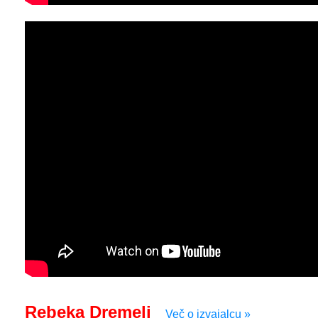
Rebeka Dremelj
Več o izvajalcu »