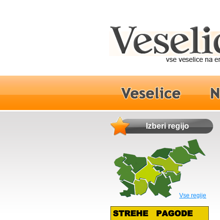
Izberi regijo
Vse regije