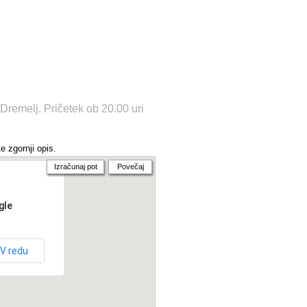
remelj. Pričetek ob 20.00 uri
e zgornji opis.
Izračunaj pot
Povečaj
gle
V redu