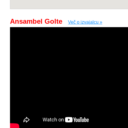
Ansambel Golte
Več o izvajalcu »