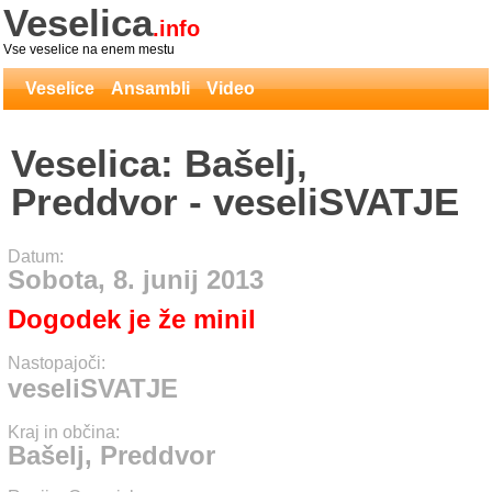
Veselica
.info
Vse veselice na enem mestu
Veselice
Ansambli
Video
Veselica: Bašelj,
Preddvor - veseliSVATJE
Datum:
Sobota, 8. junij 2013
Dogodek je že minil
Nastopajoči:
veseliSVATJE
Kraj in občina:
Bašelj, Preddvor