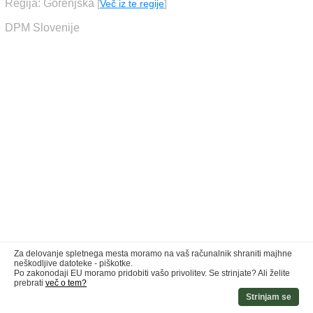
Regija: Gorenjska
[
Več iz te regije
]
DPM Slovenije
Za delovanje spletnega mesta moramo na vaš računalnik shraniti majhne
neškodljive datoteke - piškotke.
Po zakonodaji EU moramo pridobiti vašo privolitev. Se strinjate? Ali želite
prebrati
več o tem?
Strinjam se