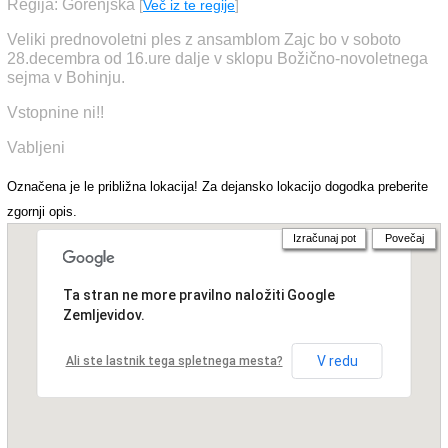
Regija: Gorenjska
[
Več iz te regije
]
Veliki prednovoletni ples z ansamblom Zajc bo v soboto
28.decembra od 16.ure dalje v sklopu Božično-novoletnega
sejma v Bohinju.
Vstopnine ni!!
Vabljeni
Označena je le približna lokacija! Za dejansko lokacijo dogodka preberite
zgornji opis.
Izračunaj pot
Povečaj
Ta stran ne more pravilno naložiti Google
Zemljevidov.
V redu
Ali ste lastnik tega spletnega mesta?