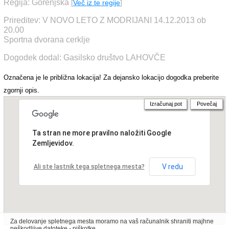
Regija: Gorenjska
[
Več iz te regije
]
Prireditev: V NOVO LETO Z MODRIJANI 14.12.2013 ob
20.00
Sportna dvorana cerklje
Dogodek dodal: Gasilsko društvo LAHOVČE
Označena je le približna lokacija! Za dejansko lokacijo dogodka preberite
zgornji opis.
Izračunaj pot
Povečaj
Ta stran ne more pravilno naložiti Google
Zemljevidov.
V redu
Ali ste lastnik tega spletnega mesta?
Za delovanje spletnega mesta moramo na vaš računalnik shraniti majhne
neškodljive datoteke - piškotke.