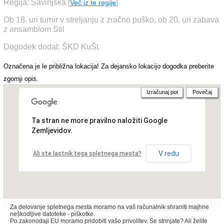
Regija: Savinjska
[
Več iz te regije
]
Ob 18. uri turnir v streljanju z zračno puško, ob 20. uri zabava
z ansamblom Stil
Dogodek dodal: ŠKD KuŠt
Označena je le približna lokacija! Za dejansko lokacijo dogodka preberite
zgornji opis.
Izračunaj pot
Povečaj
Ta stran ne more pravilno naložiti Google
Zemljevidov.
V redu
Ali ste lastnik tega spletnega mesta?
Za delovanje spletnega mesta moramo na vaš računalnik shraniti majhne
neškodljive datoteke - piškotke.
Po zakonodaji EU moramo pridobiti vašo privolitev. Se strinjate? Ali želite