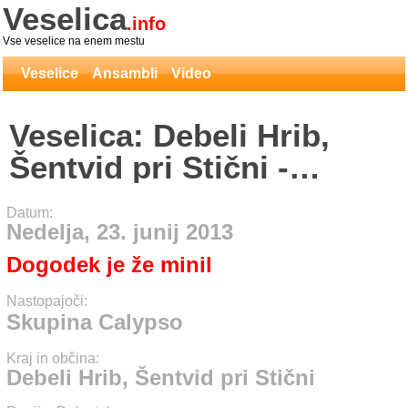
Veselica
.info
Vse veselice na enem mestu
Veselice
Ansambli
Video
Veselica: Debeli Hrib,
Šentvid pri Stični -
Skupina Calypso
Datum:
Nedelja, 23. junij 2013
Dogodek je že minil
Nastopajoči:
Skupina Calypso
Kraj in občina:
Debeli Hrib, Šentvid pri Stični