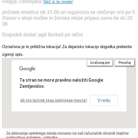
Regija: Dolenjska
[
Več iz te regije
]
pričetek veselice ob 15 00 uri organizira se vlečenje vrvi po 5
članov v ekipi moške in ženske ekipe prijava samo še do 20
06
Dogodek dodal: pgd šentvid pri stični
Označena je le približna lokacija! Za dejansko lokacijo dogodka preberite
zgornji opis.
Izračunaj pot
Povečaj
Ta stran ne more pravilno naložiti Google
Zemljevidov.
V redu
Ali ste lastnik tega spletnega mesta?
Za delovanje spletnega mesta moramo na vaš računalnik shraniti majhne
neškodljive datoteke - piškotke.