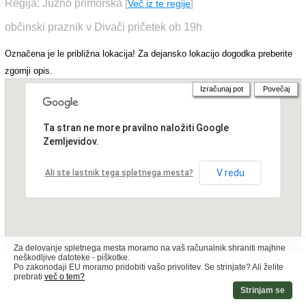
Regija: Južno primorska
[
Več iz te regije
]
občinski praznik v Divači pričetek ob 19h
Označena je le približna lokacija! Za dejansko lokacijo dogodka preberite
zgornji opis.
Izračunaj pot
Povečaj
Ta stran ne more pravilno naložiti Google
Zemljevidov.
V redu
Ali ste lastnik tega spletnega mesta?
Za delovanje spletnega mesta moramo na vaš računalnik shraniti majhne
neškodljive datoteke - piškotke.
Po zakonodaji EU moramo pridobiti vašo privolitev. Se strinjate? Ali želite
prebrati
več o tem?
Strinjam se