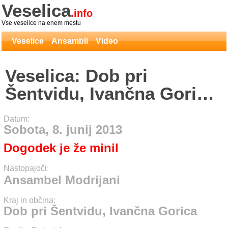
Veselica
.info
Vse veselice na enem mestu
Veselice
Ansambli
Video
Veselica: Dob pri
Šentvidu, Ivančna Gorica
- Ansambel Modrijani
Datum:
Sobota, 8. junij 2013
Dogodek je že minil
Nastopajoči:
Ansambel Modrijani
Kraj in občina:
Dob pri Šentvidu, Ivančna Gorica