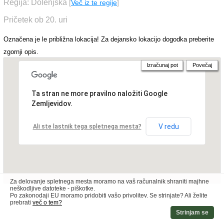
Regija: Dolenjska
[
Več iz te regije
]
Pričetek ob 20. uri
Označena je le približna lokacija! Za dejansko lokacijo dogodka preberite
zgornji opis.
Izračunaj pot
Povečaj
Ta stran ne more pravilno naložiti Google
Zemljevidov.
V redu
Ali ste lastnik tega spletnega mesta?
Za delovanje spletnega mesta moramo na vaš računalnik shraniti majhne
neškodljive datoteke - piškotke.
Po zakonodaji EU moramo pridobiti vašo privolitev. Se strinjate? Ali želite
prebrati
več o tem?
Strinjam se