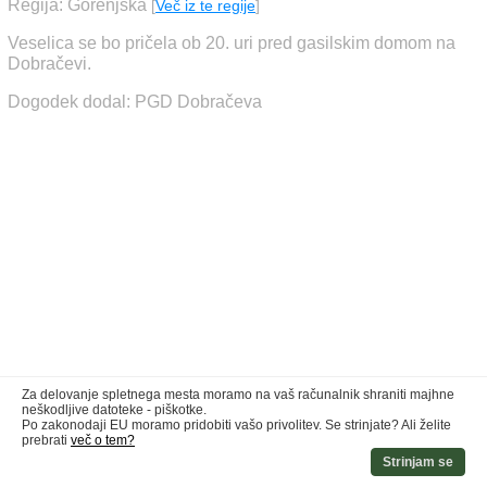
Regija: Gorenjska
[
Več iz te regije
]
Veselica se bo pričela ob 20. uri pred gasilskim domom na
Dobračevi.
Dogodek dodal: PGD Dobračeva
Za delovanje spletnega mesta moramo na vaš računalnik shraniti majhne
neškodljive datoteke - piškotke.
Po zakonodaji EU moramo pridobiti vašo privolitev. Se strinjate? Ali želite
prebrati
več o tem?
Strinjam se