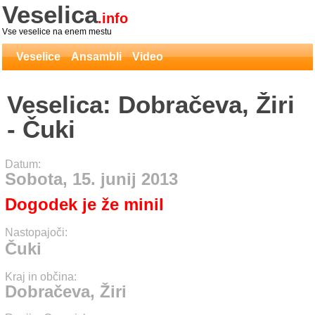
Veselica
.info
Vse veselice na enem mestu
Veselice
Ansambli
Video
Veselica: Dobračeva, Žiri
- Čuki
Datum:
Sobota, 15. junij 2013
Dogodek je že minil
Nastopajoči:
Čuki
Kraj in občina:
Dobračeva, Žiri