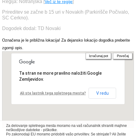
Regija: Notranjska
[
Več iz te regije
]
Prireditev se začne b 15 uri v Novakih (Parkirišče Počivalo,
SC Cerkno).
Dogodek dodal: TD Novaki
Označena je le približna lokacija! Za dejansko lokacijo dogodka preberite
zgornji opis.
Izračunaj pot
Povečaj
Ta stran ne more pravilno naložiti Google
Zemljevidov.
V redu
Ali ste lastnik tega spletnega mesta?
Za delovanje spletnega mesta moramo na vaš računalnik shraniti majhne
neškodljive datoteke - piškotke.
Po zakonodaji EU moramo pridobiti vašo privolitev. Se strinjate? Ali želite