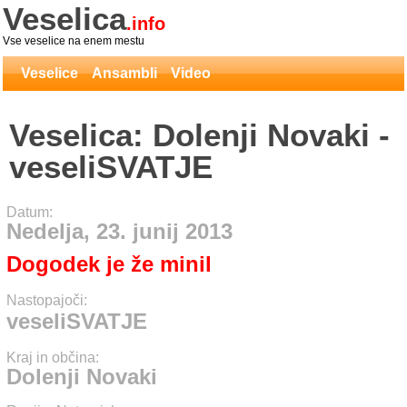
Veselica
.info
Vse veselice na enem mestu
Veselice
Ansambli
Video
Veselica: Dolenji Novaki -
veseliSVATJE
Datum:
Nedelja, 23. junij 2013
Dogodek je že minil
Nastopajoči:
veseliSVATJE
Kraj in občina:
Dolenji Novaki