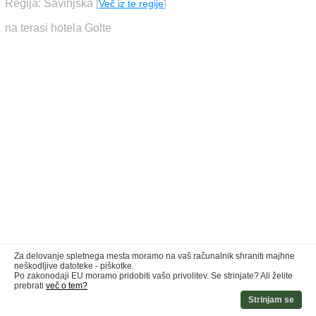
Regija: Savinjska
[
Več iz te regije
]
na terasi hotela Golte
Za delovanje spletnega mesta moramo na vaš računalnik shraniti majhne
neškodljive datoteke - piškotke.
Po zakonodaji EU moramo pridobiti vašo privolitev. Se strinjate? Ali želite
prebrati
več o tem?
Strinjam se