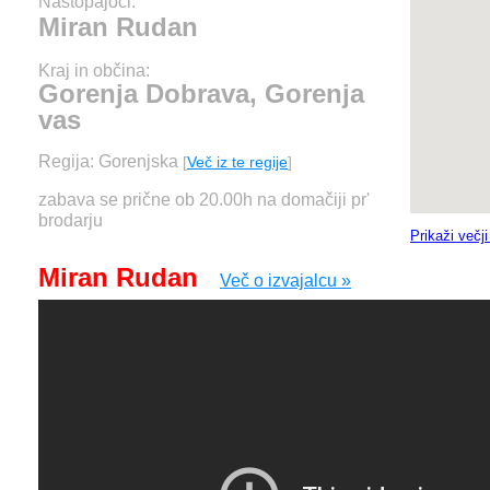
Nastopajoči:
Miran Rudan
Kraj in občina:
Gorenja Dobrava, Gorenja
vas
Regija: Gorenjska
[
Več iz te regije
]
zabava se prične ob 20.00h na domačiji pr'
brodarju
Prikaži večj
Miran Rudan
Več o izvajalcu »