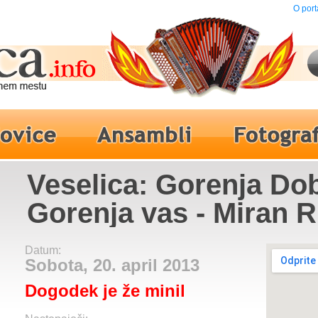
O port
Veselica: Gorenja Do
Gorenja vas - Miran 
Datum:
Sobota, 20. april 2013
Dogodek je že minil