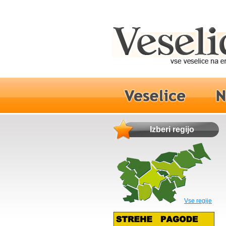
Izberi regijo
Vse regije