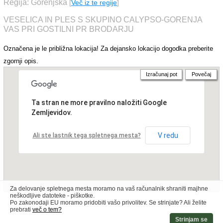
Regija: Gorenjska
[
Več iz te regije
]
VESELICA IN PLES S SKUPINO CALYPSO-GORENJA
VAS PRI GOSTILNI PR BRODARJU
Označena je le približna lokacija! Za dejansko lokacijo dogodka preberite
zgornji opis.
Izračunaj pot
Povečaj
Ta stran ne more pravilno naložiti Google
Zemljevidov.
V redu
Ali ste lastnik tega spletnega mesta?
Za delovanje spletnega mesta moramo na vaš računalnik shraniti majhne
neškodljive datoteke - piškotke.
Po zakonodaji EU moramo pridobiti vašo privolitev. Se strinjate? Ali želite
prebrati
več o tem?
Strinjam se