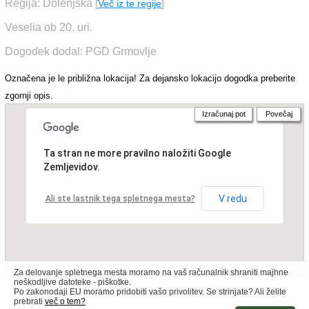
Regija: Dolenjska
[
Več iz te regije
]
Veselia ob 20. uri.
Dogodek dodal: PGD Grmovlje
Označena je le približna lokacija! Za dejansko lokacijo dogodka preberite
zgornji opis.
Izračunaj pot
Povečaj
Ta stran ne more pravilno naložiti Google
Zemljevidov.
V redu
Ali ste lastnik tega spletnega mesta?
Za delovanje spletnega mesta moramo na vaš računalnik shraniti majhne
neškodljive datoteke - piškotke.
Po zakonodaji EU moramo pridobiti vašo privolitev. Se strinjate? Ali želite
prebrati
več o tem?