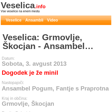
Veselica
.info
Vse veselice na enem mestu
Veselice
Ansambli
Video
Veselica: Grmovlje,
Škocjan - Ansambel
Pogum, Fantje s
Datum:
Praprotna
Sobota, 3. avgust 2013
Dogodek je že minil
Nastopajoči:
Ansambel Pogum, Fantje s Praprotna
Kraj in občina:
Grmovlje, Škocjan