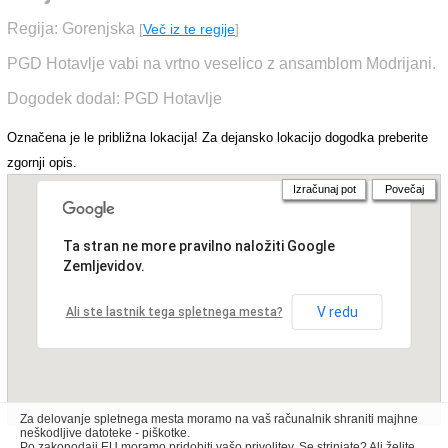
Regija: Gorenjska
[
Več iz te regije
]
PGD Hotavlje vabi na vrtno veselico z ansamblom Modrijani.
Dogodek dodal: PGD Hotavlje
Označena je le približna lokacija! Za dejansko lokacijo dogodka preberite
zgornji opis.
Izračunaj pot
Povečaj
Ta stran ne more pravilno naložiti Google
Zemljevidov.
V redu
Ali ste lastnik tega spletnega mesta?
Za delovanje spletnega mesta moramo na vaš računalnik shraniti majhne
neškodljive datoteke - piškotke.
Po zakonodaji EU moramo pridobiti vašo privolitev. Se strinjate? Ali želite