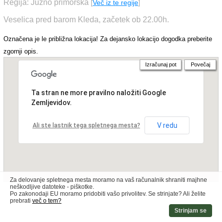
Regija: Južno primorska
[
Več iz te regije
]
Veselica pred barom Kleda, začetek ob 22.00h.
Označena je le približna lokacija! Za dejansko lokacijo dogodka preberite
zgornji opis.
Izračunaj pot
Povečaj
Ta stran ne more pravilno naložiti Google
Zemljevidov.
V redu
Ali ste lastnik tega spletnega mesta?
Za delovanje spletnega mesta moramo na vaš računalnik shraniti majhne
neškodljive datoteke - piškotke.
Po zakonodaji EU moramo pridobiti vašo privolitev. Se strinjate? Ali želite
prebrati
več o tem?
Strinjam se