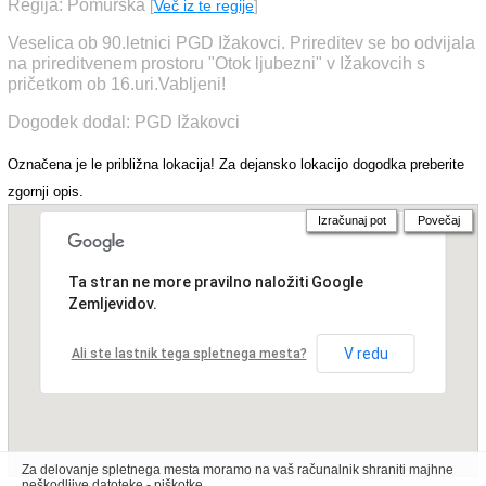
Regija: Pomurska
[
Več iz te regije
]
Veselica ob 90.letnici PGD Ižakovci. Prireditev se bo odvijala
na prireditvenem prostoru "Otok ljubezni" v Ižakovcih s
pričetkom ob 16.uri.Vabljeni!
Dogodek dodal: PGD Ižakovci
Označena je le približna lokacija! Za dejansko lokacijo dogodka preberite
zgornji opis.
Izračunaj pot
Povečaj
Ta stran ne more pravilno naložiti Google
Zemljevidov.
V redu
Ali ste lastnik tega spletnega mesta?
Za delovanje spletnega mesta moramo na vaš računalnik shraniti majhne
neškodljive datoteke - piškotke.