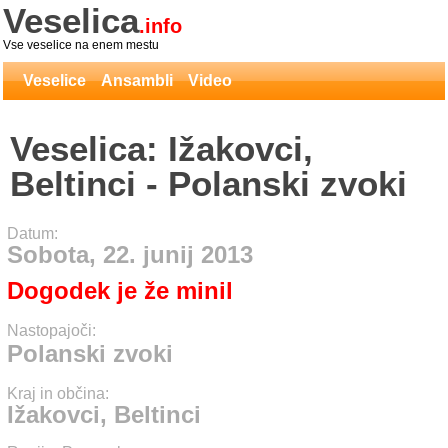
Veselica
.info
Vse veselice na enem mestu
Veselice
Ansambli
Video
Veselica: Ižakovci,
Beltinci - Polanski zvoki
Datum:
Sobota, 22. junij 2013
Dogodek je že minil
Nastopajoči:
Polanski zvoki
Kraj in občina:
Ižakovci, Beltinci