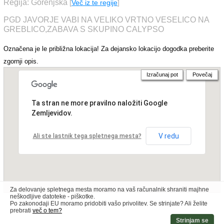
Regija: Gorenjska
[
Več iz te regije
]
PGD JAVORJE VABI NA VELIKO VRTNO VESELICO NA
GREBLICO,ZABAVA S SKUPINO CALYPSO
Označena je le približna lokacija! Za dejansko lokacijo dogodka preberite
zgornji opis.
Izračunaj pot
Povečaj
Ta stran ne more pravilno naložiti Google
Zemljevidov.
V redu
Ali ste lastnik tega spletnega mesta?
Za delovanje spletnega mesta moramo na vaš računalnik shraniti majhne
neškodljive datoteke - piškotke.
Po zakonodaji EU moramo pridobiti vašo privolitev. Se strinjate? Ali želite
prebrati
več o tem?
Strinjam se