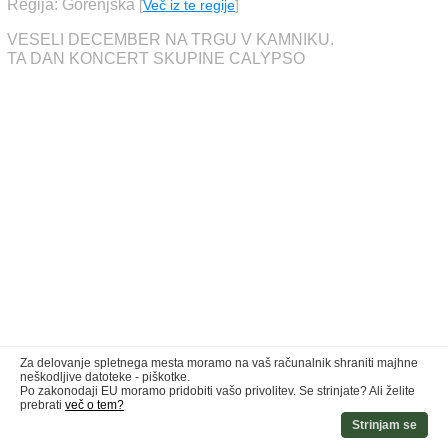
Regija: Gorenjska
[
Več iz te regije
]
VESELI DECEMBER NA TRGU V KAMNIKU.
TA DAN KONCERT SKUPINE CALYPSO
Za delovanje spletnega mesta moramo na vaš računalnik shraniti majhne
neškodljive datoteke - piškotke.
Po zakonodaji EU moramo pridobiti vašo privolitev. Se strinjate? Ali želite
prebrati
več o tem?
Strinjam se