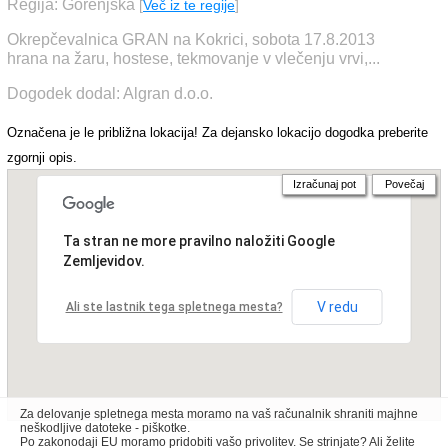
Regija: Gorenjska
[
Več iz te regije
]
Okrepčevalnica GRAN na Kokrici, sobota 17.8.2013
hrana na žaru, hostese, tekmovanje v vlečenju vrvi,...
Dogodek dodal: Algran d.o.o.
Označena je le približna lokacija! Za dejansko lokacijo dogodka preberite
zgornji opis.
Izračunaj pot
Povečaj
Ta stran ne more pravilno naložiti Google
Zemljevidov.
V redu
Ali ste lastnik tega spletnega mesta?
Za delovanje spletnega mesta moramo na vaš računalnik shraniti majhne
neškodljive datoteke - piškotke.
Po zakonodaji EU moramo pridobiti vašo privolitev. Se strinjate? Ali želite