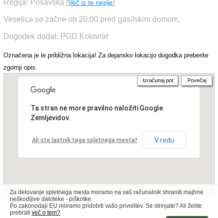
Regija: Posavska
[
Več iz te regije
]
Veselica se začne ob 20:00 pred gasilskim domom.
Dogodek dodal: PGD Kolovrat
Označena je le približna lokacija! Za dejansko lokacijo dogodka preberite
zgornji opis.
Izračunaj pot
Povečaj
Ta stran ne more pravilno naložiti Google
Zemljevidov.
V redu
Ali ste lastnik tega spletnega mesta?
Za delovanje spletnega mesta moramo na vaš računalnik shraniti majhne
neškodljive datoteke - piškotke.
Po zakonodaji EU moramo pridobiti vašo privolitev. Se strinjate? Ali želite
prebrati
več o tem?