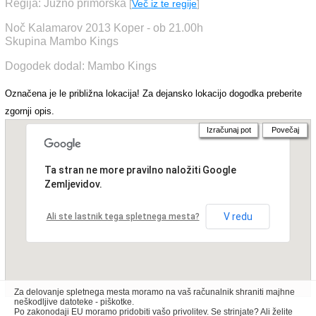
Regija: Južno primorska
[
Več iz te regije
]
Noč Kalamarov 2013 Koper - ob 21.00h
Skupina Mambo Kings
Dogodek dodal: Mambo Kings
Označena je le približna lokacija! Za dejansko lokacijo dogodka preberite
zgornji opis.
Izračunaj pot
Povečaj
Ta stran ne more pravilno naložiti Google
Zemljevidov.
V redu
Ali ste lastnik tega spletnega mesta?
Za delovanje spletnega mesta moramo na vaš računalnik shraniti majhne
neškodljive datoteke - piškotke.
Po zakonodaji EU moramo pridobiti vašo privolitev. Se strinjate? Ali želite