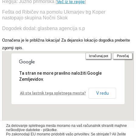
Regija: Južno primorska
[
Več iz te regije
]
Fešta od Ribičev na pomolu Ukmarjev trg Koper
nastopajo skupina Nočni Skok
Dogodek dodal: glasbena agencija s.p
Označena je le približna lokacija! Za dejansko lokacijo dogodka preberite
zgornji opis.
Izračunaj pot
Povečaj
Ta stran ne more pravilno naložiti Google
Zemljevidov.
V redu
Ali ste lastnik tega spletnega mesta?
Za delovanje spletnega mesta moramo na vaš računalnik shraniti majhne
neškodljive datoteke - piškotke.
Po zakonodaji EU moramo pridobiti vašo privolitev. Se strinjate? Ali želite