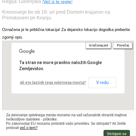
Regija: Gorenjska
[
Več iz te regije
]
Kresovanje bo ob 19. uri pred Domom krajanov na
Primskovem pri Kranju.
Označena je le približna lokacija! Za dejansko lokacijo dogodka preberite
zgornji opis.
Izračunaj pot
Povečaj
Ta stran ne more pravilno naložiti Google
Zemljevidov.
V redu
Ali ste lastnik tega spletnega mesta?
Za delovanje spletnega mesta moramo na vaš računalnik shraniti majhne
neškodljive datoteke - piškotke.
Po zakonodaji EU moramo pridobiti vašo privolitev. Se strinjate? Ali želite
prebrati
več o tem?
Strinjam se