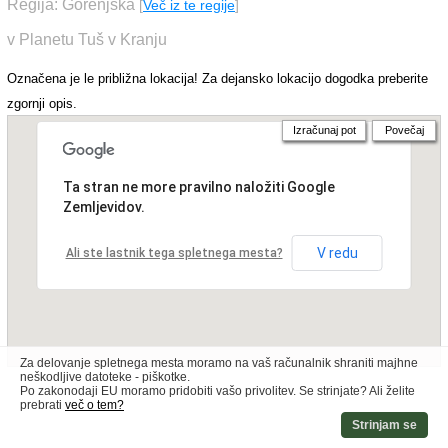
Regija: Gorenjska
[
Več iz te regije
]
v Planetu Tuš v Kranju
Označena je le približna lokacija! Za dejansko lokacijo dogodka preberite
zgornji opis.
Izračunaj pot
Povečaj
Ta stran ne more pravilno naložiti Google
Zemljevidov.
V redu
Ali ste lastnik tega spletnega mesta?
Za delovanje spletnega mesta moramo na vaš računalnik shraniti majhne
neškodljive datoteke - piškotke.
Po zakonodaji EU moramo pridobiti vašo privolitev. Se strinjate? Ali želite
prebrati
več o tem?
Strinjam se