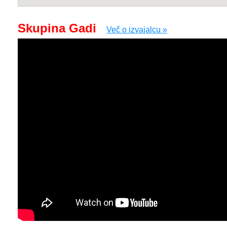
Skupina Gadi
Več o izvajalcu »