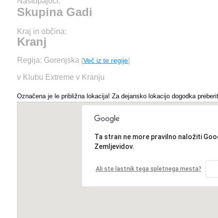
Nastopajoči:
Skupina Gadi
Kraj in občina:
Kranj
Regija: Gorenjska
[
Več iz te regije
]
v Klubu Extreme v Kranju
Označena je le približna lokacija! Za dejansko lokacijo dogodka preberit
Ta stran ne more pravilno naložiti Goo
Zemljevidov.
Ali ste lastnik tega spletnega mesta?