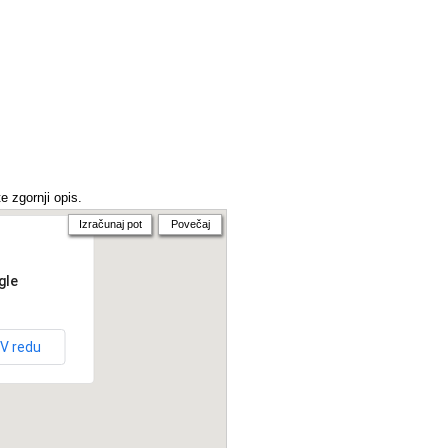
e zgornji opis.
Izračunaj pot
Povečaj
gle
V redu