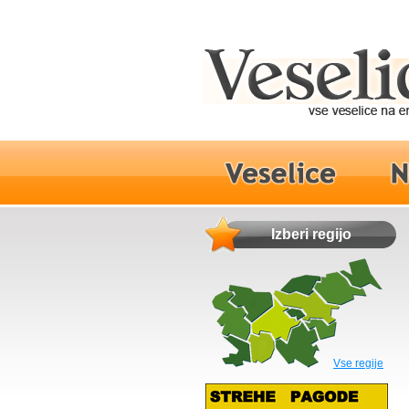
Izberi regijo
Vse regije