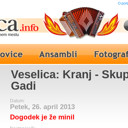
O port
Veselica: Kranj - Sku
Gadi
Datum:
Petek, 26. april 2013
Dogodek je že minil