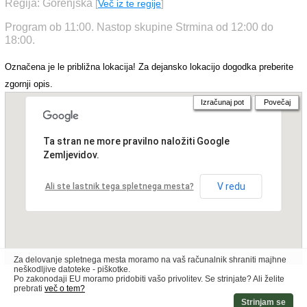
Regija: Gorenjska
[
Več iz te regije
]
Program ob 11:00. Nastop skupine Strmina od 12:00 do
18:00.
Označena je le približna lokacija! Za dejansko lokacijo dogodka preberite
zgornji opis.
Izračunaj pot
Povečaj
Ta stran ne more pravilno naložiti Google
Zemljevidov.
V redu
Ali ste lastnik tega spletnega mesta?
Za delovanje spletnega mesta moramo na vaš računalnik shraniti majhne
neškodljive datoteke - piškotke.
Po zakonodaji EU moramo pridobiti vašo privolitev. Se strinjate? Ali želite
prebrati
več o tem?
Strinjam se