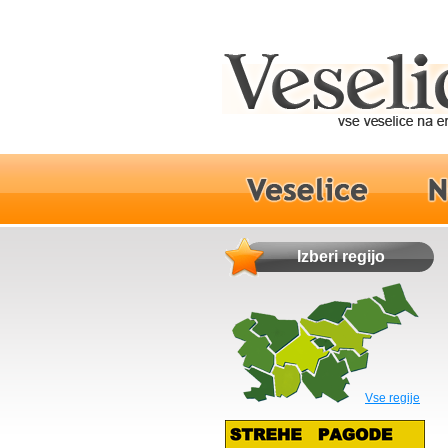
Izberi regijo
Vse regije