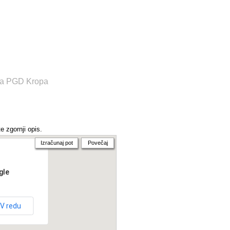
nja PGD Kropa
e zgornji opis.
Izračunaj pot
Povečaj
gle
V redu