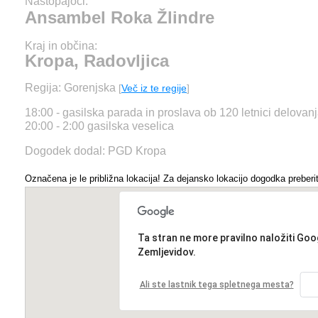
Nastopajoči:
Ansambel Roka Žlindre
Kraj in občina:
Kropa, Radovljica
Regija: Gorenjska
[
Več iz te regije
]
18:00 - gasilska parada in proslava ob 120 letnici delova
20:00 - 2:00 gasilska veselica
Dogodek dodal: PGD Kropa
Označena je le približna lokacija! Za dejansko lokacijo dogodka preberit
Ta stran ne more pravilno naložiti Goo
Zemljevidov.
Ali ste lastnik tega spletnega mesta?