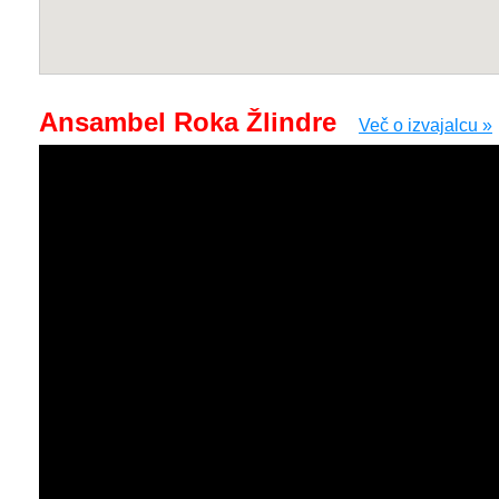
Ansambel Roka Žlindre
Več o izvajalcu »