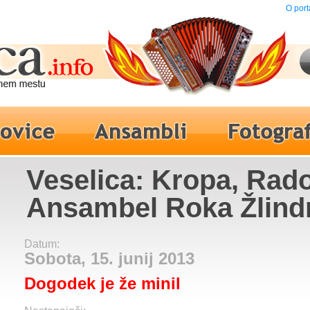
O port
Veselica: Kropa, Radov
Ansambel Roka Žlind
Datum:
Sobota, 15. junij 2013
Dogodek je že minil