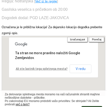
Regija: Notranjska
[
Več iz te regije
]
Gasilska veselica s pričetkom ob 20:00
Dogodek dodal: PGD LAZE-JAKOVICA
Označena je le približna lokacija! Za dejansko lokacijo dogodka preberite
zgornji opis.
Izračunaj pot
Povečaj
Ta stran ne more pravilno naložiti Google
Zemljevidov.
V redu
Ali ste lastnik tega spletnega mesta?
Za delovanje spletnega mesta moramo na vaš računalnik shraniti majhne
neškodljive datoteke - piškotke.
Po zakonodaji EU moramo pridobiti vašo privolitev. Se strinjate? Ali želite
prebrati
več o tem?