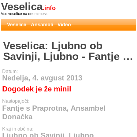
Veselica
.info
Vse veselice na enem mestu
Veselice
Ansambli
Video
Veselica: Ljubno ob
Savinji, Ljubno - Fantje s
Praprotna, Ansambel
Datum:
Donačka
Nedelja, 4. avgust 2013
Dogodek je že minil
Nastopajoči:
Fantje s Praprotna, Ansambel
Donačka
Kraj in občina:
Ljubno ob Savinji, Ljubno