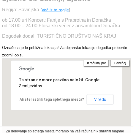
Regija: Savinjska
[
Več iz te regije
]
ob 17.00 uri Koncert: Fantje s Praprotna in Donačka
od 18.00 – 24.00 Flosarski večer z ansamblom Donačka
Dogodek dodal: TURISTIČNO DRUŠTVO NAŠ KRAJ
Označena je le približna lokacija! Za dejansko lokacijo dogodka preberite
zgornji opis.
Izračunaj pot
Povečaj
Ta stran ne more pravilno naložiti Google
Zemljevidov.
V redu
Ali ste lastnik tega spletnega mesta?
Za delovanje spletnega mesta moramo na vaš računalnik shraniti majhne