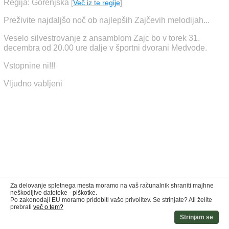
Regija: Gorenjska
[
Več iz te regije
]
Preživite najdaljšo noč ob najlepših Zajčevih melodijah...
Veselo silvestrovanje z ansamblom Zajc bo v torek 31.
decembra od 20.00 ure dalje v športni dvorani Medvode.
Vstopnine ni!!!
Vljudno vabljeni
Za delovanje spletnega mesta moramo na vaš računalnik shraniti majhne
neškodljive datoteke - piškotke.
Po zakonodaji EU moramo pridobiti vašo privolitev. Se strinjate? Ali želite
prebrati
več o tem?
Strinjam se